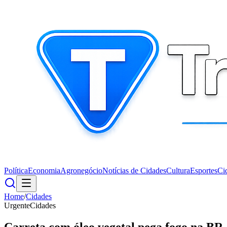
Política
Economia
Agronegócio
Notícias de Cidades
Cultura
Esportes
Ci
Home
/
Cidades
Urgente
Cidades
Carreta com óleo vegetal pega fogo na BR