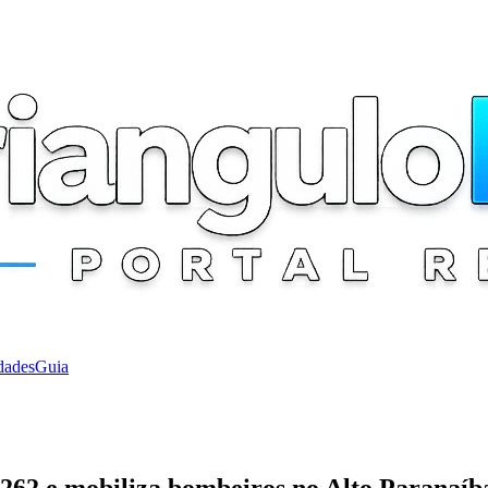
dades
Guia
-262 e mobiliza bombeiros no Alto Paranaíb