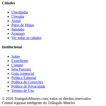
Cidades
Uberlândia
Uberaba
Araxá
Patos de Minas
Ituiutaba
Araguari
Ver todas as cidades
Institucional
Sobre
Expediente
Contato
Seja Parceiro
Guia comercial
Política Editorial
Política de Correções
Política de Privacidade
Termos de Uso
©
2026
TrianguloMineiro.com, todos os direitos reservados.
Central regional inteligente do Triângulo Mineiro