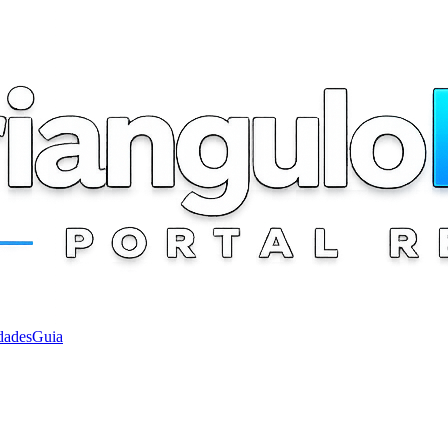
dades
Guia