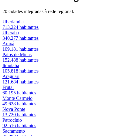
20
cidades integradas à rede regional.
Uberlândia
713.224
habitantes
Uberaba
340.277
habitantes
Araxá
109.181
habitantes
Patos de Minas
152.488
habitantes
Ituiutaba
105.818
habitantes
Araguari
121.684
habitantes
Frutal
60.195
habitantes
Monte Carmelo
49.628
habitantes
Nova Ponte
13.720
habitantes
Patrocínio
92.516
habitantes
Sacramento