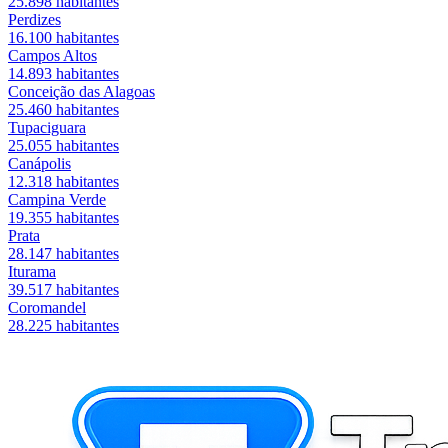
25.898
habitantes
Perdizes
16.100
habitantes
Campos Altos
14.893
habitantes
Conceição das Alagoas
25.460
habitantes
Tupaciguara
25.055
habitantes
Canápolis
12.318
habitantes
Campina Verde
19.355
habitantes
Prata
28.147
habitantes
Iturama
39.517
habitantes
Coromandel
28.225
habitantes