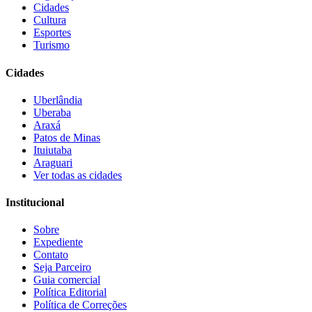
Cidades
Cultura
Esportes
Turismo
Cidades
Uberlândia
Uberaba
Araxá
Patos de Minas
Ituiutaba
Araguari
Ver todas as cidades
Institucional
Sobre
Expediente
Contato
Seja Parceiro
Guia comercial
Política Editorial
Política de Correções