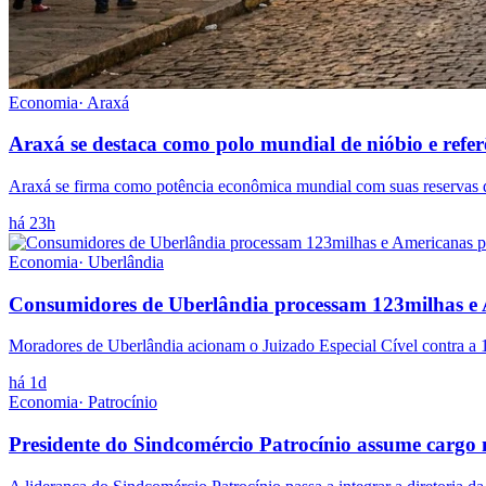
Economia
·
Araxá
Araxá se destaca como polo mundial de nióbio e refe
Araxá se firma como potência econômica mundial com suas reservas de
há 23h
Economia
·
Uberlândia
Consumidores de Uberlândia processam 123milhas e 
Moradores de Uberlândia acionam o Juizado Especial Cível contra a 
há 1d
Economia
·
Patrocínio
Presidente do Sindcomércio Patrocínio assume cargo