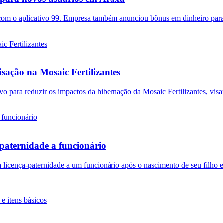
m o aplicativo 99. Empresa também anunciou bônus em dinheiro para m
isação na Mosaic Fertilizantes
ivo para reduzir os impactos da hibernação da Mosaic Fertilizantes, vi
paternidade a funcionário
licença-paternidade a um funcionário após o nascimento de seu filho 