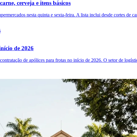
ne, cerveja e itens básicos
ercados nesta quinta e sexta-feira. A lista inclui desde cortes de carn
nício de 2026
ntratação de apólices para frotas no início de 2026. O setor de logíst