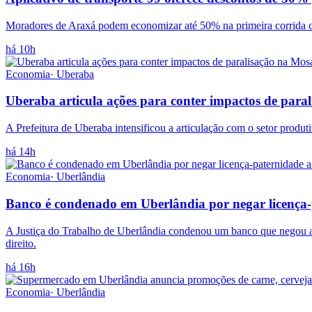
Moradores de Araxá podem economizar até 50% na primeira corrida co
há 10h
Economia
·
Uberaba
Uberaba articula ações para conter impactos de paral
A Prefeitura de Uberaba intensificou a articulação com o setor produt
há 14h
Economia
·
Uberlândia
Banco é condenado em Uberlândia por negar licença-
A Justiça do Trabalho de Uberlândia condenou um banco que negou a 
direito.
há 16h
Economia
·
Uberlândia