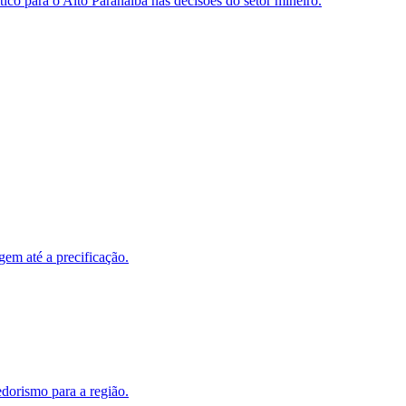
ico para o Alto Paranaíba nas decisões do setor mineiro.
em até a precificação.
dorismo para a região.