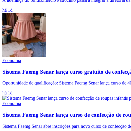
A liderança do Sindcomércio Patrocínio passa a integrar a diretoria 
há 1d
Economia
Sistema Faemg Senar lança curso gratuito de confecçã
Oportunidade de qualificação: Sistema Faemg Senar lança curso de 40
há 1d
Economia
Sistema Faemg Senar lança curso de confecção de rou
Sistema Faemg Senar abre inscrições para novo curso de confecção de