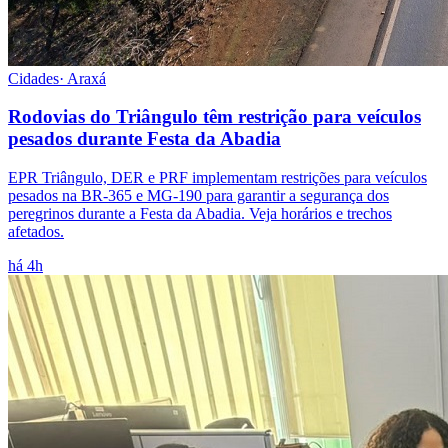
Cidades
·
Araxá
Rodovias do Triângulo têm restrição para veículos
pesados durante Festa da Abadia
EPR Triângulo, DER e PRF implementam restrições para veículos
pesados na BR-365 e MG-190 para garantir a segurança dos
peregrinos durante a Festa da Abadia. Veja horários e trechos
afetados.
há 4h