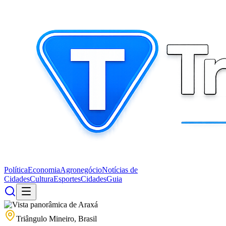
Política
Economia
Agronegócio
Notícias de
Cidades
Cultura
Esportes
Cidades
Guia
Triângulo Mineiro, Brasil