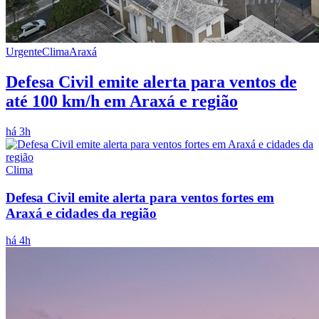
Urgente
Clima
Araxá
Defesa Civil emite alerta para ventos de
até 100 km/h em Araxá e região
há 3h
Clima
Defesa Civil emite alerta para ventos fortes em
Araxá e cidades da região
há 4h