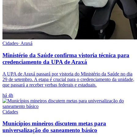
Cidades
·
Araxá
Ministério da Saúde confirma vistoria técnica para
credenciamento da UPA de Araxá
A UPA de Araxá passará por vistoria do Ministério da Saúde no dia
29 de setembro. A etapa é crucial para o credenciamento da unidade,
que passará a receber verbas federais e estaduais.
há 4h
Cidades
Municípios mineiros discutem metas para
universalização do saneamento básico