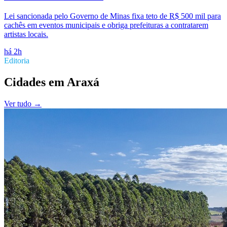
Lei sancionada pelo Governo de Minas fixa teto de R$ 500 mil para
cachês em eventos municipais e obriga prefeituras a contratarem
artistas locais.
há 2h
Editoria
Cidades
em
Araxá
Ver tudo →