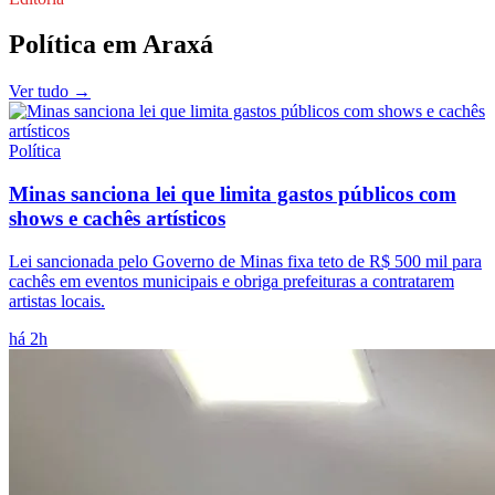
Política
em
Araxá
Ver tudo →
Política
Minas sanciona lei que limita gastos públicos com
shows e cachês artísticos
Lei sancionada pelo Governo de Minas fixa teto de R$ 500 mil para
cachês em eventos municipais e obriga prefeituras a contratarem
artistas locais.
há 2h