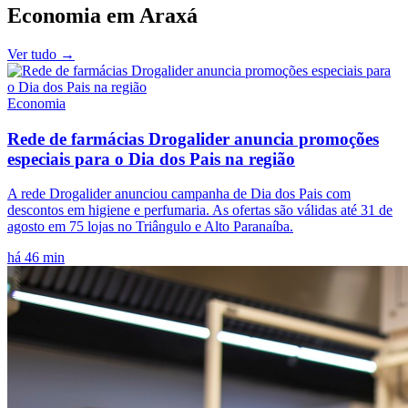
Economia
em
Araxá
Ver tudo →
Economia
Rede de farmácias Drogalider anuncia promoções
especiais para o Dia dos Pais na região
A rede Drogalider anunciou campanha de Dia dos Pais com
descontos em higiene e perfumaria. As ofertas são válidas até 31 de
agosto em 75 lojas no Triângulo e Alto Paranaíba.
há 46 min