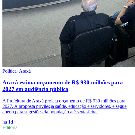
Política
·
Araxá
Araxá estima orçamento de R$ 930 milhões para
2027 em audiência pública
A Prefeitura de Araxá projeta orçamento de R$ 930 milhões para
2027. A proposta privilegia saúde, educação e servidores, e segue
aberta para sugestões da população até sexta-feira.
há 1d
Editoria