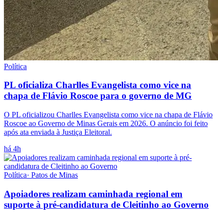
Política
PL oficializa Charlles Evangelista como vice na
chapa de Flávio Roscoe para o governo de MG
O PL oficializou Charlles Evangelista como vice na chapa de Flávio
Roscoe ao Governo de Minas Gerais em 2026. O anúncio foi feito
após ata enviada à Justiça Eleitoral.
há 4h
Política
·
Patos de Minas
Apoiadores realizam caminhada regional em
suporte à pré-candidatura de Cleitinho ao Governo