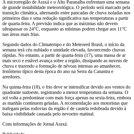
A microrregião de Araxá e o Alto Paranaíba enfrentam uma semana
de grande instabilidade meteorológica. O período será marcado pela
transição climática, alternando entre pancadas de chuva isoladas nos
primeiros dias e uma redução significativa nas temperaturas a partir
de quarta-feira. A previsão indica que as máximas não devem
ultrapassar os 24°C, enquanto as mínimas podem chegar aos 11°C
nas áreas mais frias.
Segundo dados do Climatempo e do Meteored Brasil, o início da
semana terá céu nublado e umidade elevada, favorecendo chuvas
rápidas. No entanto, a partir de quarta-feira (17), uma massa de ar
mais seco e estável avança sobre a região, dissipando as nuvens de
chuva e trazendo a formação de névoas intensas ao amanhecer,
fenômeno típico desta época do ano na Serra da Canastra e
arredores.
Na quinta-feira (18), o frio deve se intensificar devido aos ventos do
quadrante sudoeste, registrando a menor temperatura da semana. O
sol volta a predominar com mais força apenas na sexta-feira, embora
as manhãs continuem geladas. A recomendação aos motoristas que
trafegam pelas rodovias da região é de cautela redobrada devido à
baixa visibilidade causada pelo nevoeiro matinal.
Com informações de Jornal Araxá.