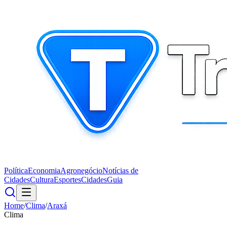
Política
Economia
Agronegócio
Notícias de
Cidades
Cultura
Esportes
Cidades
Guia
Home
/
Clima
/
Araxá
Clima